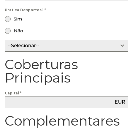
Pratica Desportos?
*
Sim
Não
--Selecionar--
Coberturas
Principais
Capital
*
EUR
Complementares